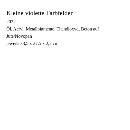
Kleine violette Farbfelder
2022
Öl, Acryl, Metallpigmente, Titandioxyd, Beton auf
Jute/Novopan
jeweils 33,5 x 27,5 x 2,2 cm
Kleines violettes Farbfeld 1
Kleines violettes Farbfeld 2
Kleines violettes Farbfeld 3
Kleines violettes Farbfeld 4