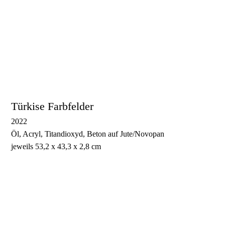
Großes blaues Farbfeld 3
Großes blaues Farbfeld 4
Türkise Farbfelder
2022
Öl, Acryl, Titandioxyd, Beton auf Jute/Novopan
jeweils 53,2 x 43,3 x 2,8 cm
Türkises Farbfeld 1
Türkises Farbfeld 2