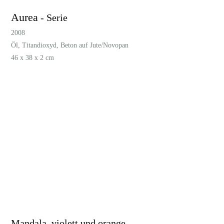
Aurea
- Serie
2008
Öl, Titandioxyd, Beton auf Jute/Novopan
46 x 38 x 2 cm
Aurea 1
Aurea 2
Aurea 3
Aurea 4
Mandala, violett und orange