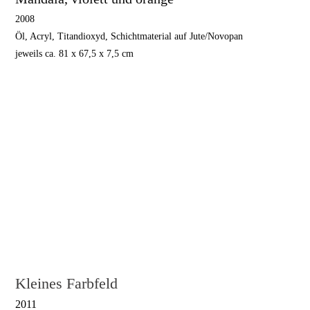
2008
Öl, Acryl, Titandioxyd, Schichtmaterial auf Jute/Novopan
jeweils ca. 81 x 67,5 x 7,5 cm
Mandala, violett und gelb 1
Mandala, violett und gelb 3
Mandala, violett und gelb 2
Mandala, violett und gelb 4
Kleines Farbfeld
2011