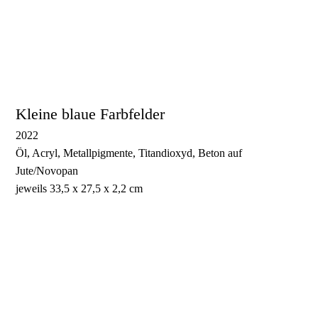
Türkises Farbfeld 3
Türkises Farbfeld 4
Kleine blaue Farbfelder
2022
Öl, Acryl, Metallpigmente, Titandioxyd, Beton auf
Jute/Novopan
jeweils 33,5 x 27,5 x 2,2 cm
Kleines blaues Farbfeld 1
Kleines blaues Farbfeld 2