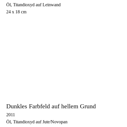
Öl, Titandioxyd auf Leinwand
24 x 18 cm
Kleines Farbfeld 1
Kleines Farbfeld 3
Kleines Farbfeld 10
Kleines Farbfeld 13
Dunkles Farbfeld auf hellem Grund
2011
Öl, Titandioxyd auf Jute/Novopan